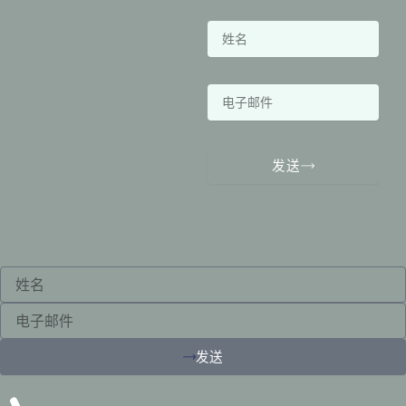
N
a
m
e
E
m
a
i
l
发送
Name
Email
发送