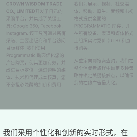
CROWN WISDOM TRADE
我们为展示、视频、社交媒
CO., LIMITED
开发了自己的
体、移动、原生、音频和电视
采购平台，并集成了关键工
格式提供全面的
具
: Google 360, Facebook,
PROGRAMMATIC
库存，并
Instagram.
该工具可通过所有
在所有设备、渠道和媒体格式
渠道、主要出版商和平台访问
上组织实时竞价
(RTB)
和直
目标群体
.
我们使用
接购买。
Programmatic
动态优化您的
从重定向到搜索查询，我们在
广告购买，使其更加有效，并
整个消费者旅程中确定多种策
改进目标定位。通过透明的媒
略并锁定关键接触点，以确保
体、技术和代理成本核算，您
您的在线广告最大化。
不必担心隐藏的加价和费用
.
我们采用个性化和创新的实时形式，在